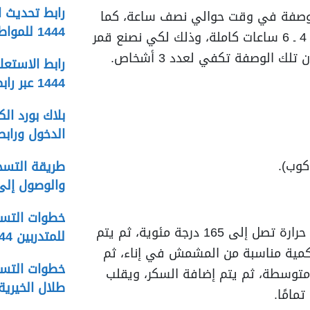
رابط تحديث ا
لوصفة في وقت حوالي نصف ساعة، كما
1444 للمواطنين المستحقين
أنه تصل مدة طهيها إلى 4 ـ 6 ساعات كاملة، وذلك لكي نصنع قمر
ك الوصفة تكفي لعدد 3 أشخاص.
رابط الاستعلا
1444 عبر رابط المؤسسة العامة للتأمينات
الدخول ورابط
والوصول إلى 
خطوات التسج
يتم إعداد الفرن على درجة حرارة تصل إلى 165 درجة مئوية، ثم يتم
للمتدربين 1444 والاستعلام عن الدرجات
كمية مناسبة من المشمش في إناء، ثم
خطوات التسج
متوسطة، ثم يتم إضافة السكر، ويقلب
طلال الخيرية 444
مامًا.