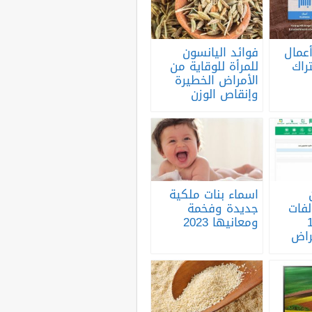
عمال
فوائد اليانسون
راك
للمرأة للوقاية من
الأمراض الخطيرة
وإنقاص الوزن
اسماء بنات ملكية
لفات
جديدة وفخمة
14
ومعانيها 2023
راض