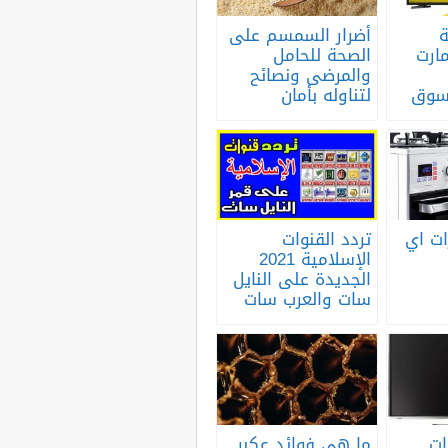
أضرار السمسم على
ارت
الصحة للحامل
والمرضى ونصائح
لسوق
لتناوله بأمان
ات اي
تردد القنوات
الإسلامية 2021
الجديدة على النايل
سات والعرب سات
ت
ما هي فوائد عكبر