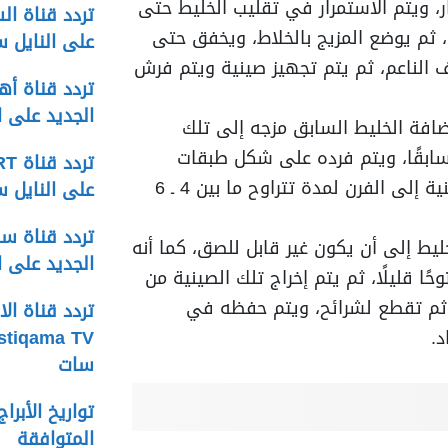
ار، ويتم الاستمرار في تقليب الخليط حتى
، ثم يوضع المزيج بالخلاط، ويخفق حتى
على النايل 
ف الناعم، ثم يتم تجهيز صينية ويتم فرش
الجديد على ا
ضافة الخليط السابق مزجه إلى تلك
سابقًا، ويتم فرده على شكل طبقات
رفيعة، ثم يتم إدخال الصينية إلى الفرن لمدة تتراوح ما بين 4 ـ 6
على النايل 
ليط إلى أن يكون غير قابل للصق، كما أنه
الجديد على 
حًا قليلًا، ثم يتم إخراج تلك الصينية من
، ثم تقطع لشرائح، ويتم حفظه في
د.
سات
المتوافقة