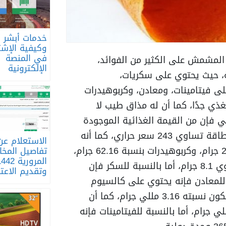
خدمات أبشر أ
وكيفية الإشت
في المنصة
المشمش على الكثير من الفوائد،
الإلكترونية
ية، حيث يحتوي على سكريات،
على فيتامينات، ومعادن، وكربوهيدرات
ذي جدًا، كما أن له مذاق طيب لا
ي فإن من القيمة الغذائية الموجودة
في المشمش أنه يحتوي على طاقة تساوي 243 سعر حراري، كما أنه
الاستعلام عن
يحتوي على بروتين يصل إلى 2.7 جرام، وكربوهيدرات بنسبة 62.16 جرام،
تفاصيل المخا
المرورية 42
كما أنه يحتوي على ألياف تساوي 8.1 جرام، أما بالنسبة للسكر فإن
وتقديم الاعت
 بالنسبة للمعادن فإنه يحتوي على كالسيوم
بنسبة 54 مللي جرام، والحديد تكون نسبته 3.16 مللي جرام، كما أن
يوم يوجد به بنسبة 27 مللي جرام، أما بالنسبة للفيتامينات فإنه