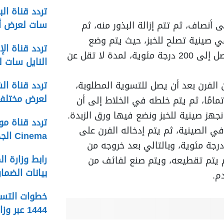
سات لعرض أخ
نصاف، ثم تتم إزالة البذور منه، ثم
صينية تصلح للخبز، حيث يتم وضع
الصينية في فرن حرارته تصل إلى 200 درجة مئوية، لمدة لا تقل عن
النايل سات ل
الفرن بعد أن يصل للتسوية المطلوبة،
لعرض مختلف 
تمامًا، ثم يتم خلطه في الخلاط إلى أن
نجهز صينية للخبز ونضع فيها ورق الزبدة.
في الصينية، ثم يتم إدخاله الفرن على
Cinema الجديد على النايل سات
جة حرارة تصل إلى 100 درجة مئوية، وبالتالي بعد خروجه من
 ثم يتم تقطيعه، ويتم صنع لفائف من
بيانات الضما
م.
خطوات التسج
1444 عبر وزارة التنمية الاجتماعية