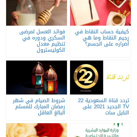
كيفية حساب النقاط في
فوائد العسل لمرضى
رجيم النقاط وما هي
السكري ودوره في
أضراره على الجسم؟
تنظيم معدل
الكوليسترول
تردد قناة السعودية 22
شروط الصيام في شهر
TV الجديد 2021 على
رمضان المبارك للمسلم
النايل سات
البالغ العاقل