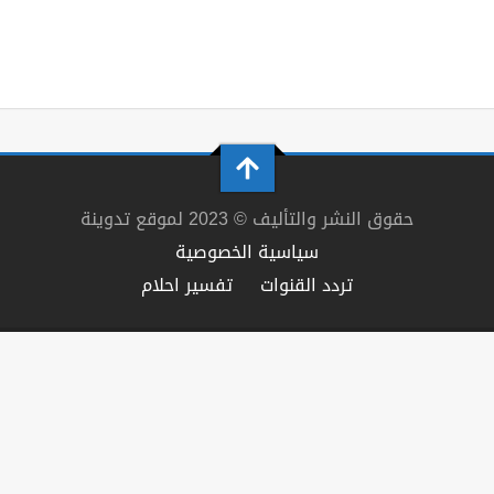
حقوق النشر والتأليف © 2023 لموقع تدوينة
سياسية الخصوصية
تردد القنوات
تفسير احلام