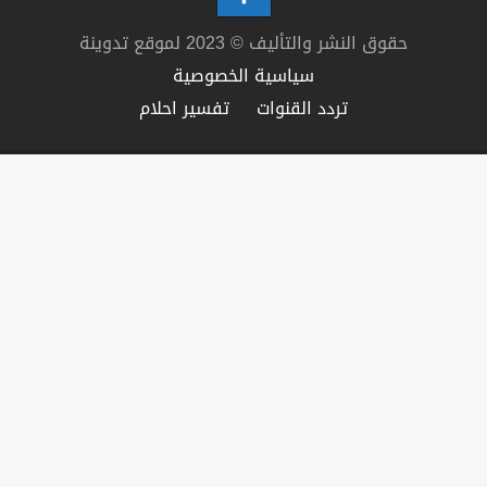
حقوق النشر والتأليف © 2023 لموقع تدوينة
سياسية الخصوصية
تردد القنوات
تفسير احلام