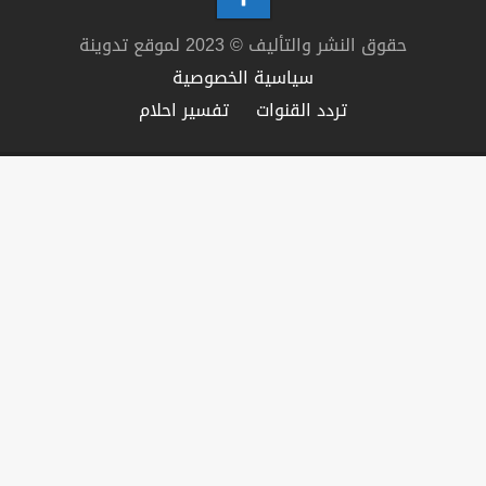
حقوق النشر والتأليف © 2023 لموقع تدوينة
سياسية الخصوصية
تردد القنوات
تفسير احلام