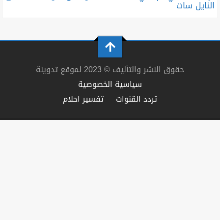
النايل سات
حقوق النشر والتأليف © 2023 لموقع تدوينة
سياسية الخصوصية
تردد القنوات
تفسير احلام