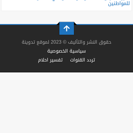
للمواطنين
حقوق النشر والتأليف © 2023 لموقع تدوينة
سياسية الخصوصية
تردد القنوات
تفسير احلام