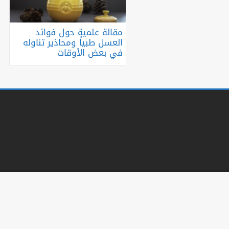
مقالة علمية حول فوائد
العسل طبياً ومحاذير تناوله
في بعض الأوقات