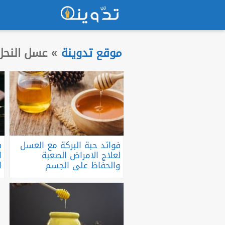
موقع تدوينة
»
عسل النحل
فوائد حبة البركة مع العسل
ف
لعلاج الامراض الصعبة
ا
والحفاظ على الجسم
ا