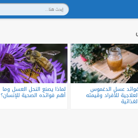
وائد عسل الدغموس
لماذا يصنع النحل العسل وما
لعلاجية للأفراد وقيمته
أهم فوائده الصحية للإنسان؟
لغذائية