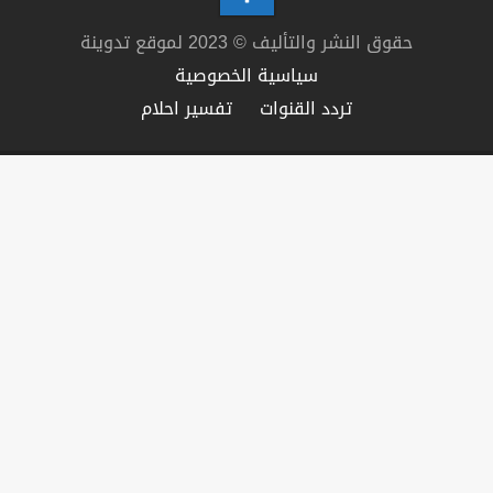
حقوق النشر والتأليف © 2023 لموقع تدوينة
سياسية الخصوصية
تردد القنوات
تفسير احلام