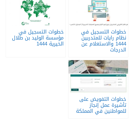
خطوات التسجيل في
خطوات التسجيل في
نظام رايات للمتدربين
مؤسسة الوليد بن طلال
1444 والاستعلام عن
الخيرية 1444
الدرجات
خطوات التفويض على
تأشيرة عمل إنجاز
للمواطنين في المملكة