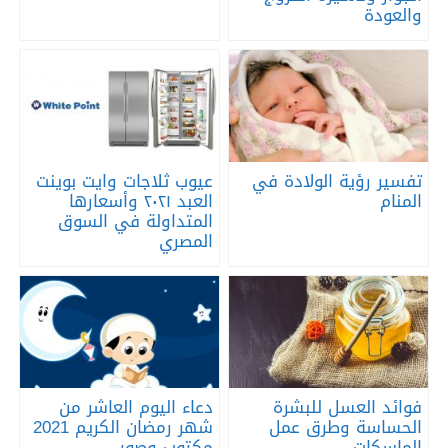
والعودة
تفسير رؤية الولادة في
عيوب ثلاجات وايت بوينت
المنام
العبد ٢٠٢١ وأسعارها
المتداولة في السوق
المصري
فوائد العسل للبشرة
دعاء اليوم العاشر من
الحساسة وطرق عمل
شهر رمضان الكريم 2021
الماسكات
مكتوب وصور