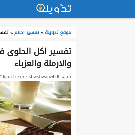
موقع تدوينة
»
تفسير احلام
»
تفسي
تفسير اكل الحلوى في
والارملة والعزباء
كتب:
shwshwabwbdh
- منذ 5 سنوات