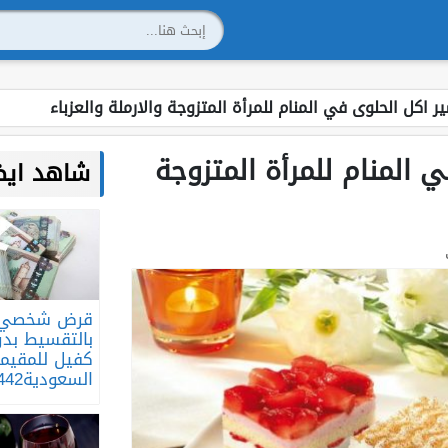
ر اكل الحلوى في المنام للمرأة المتزوجة والارملة والعزباء
 المنام للمرأة المتزوجة
شاهد ايضا
قرض شخصي
بالتقسيط بد
كفيل للمقيم
السعودية1442