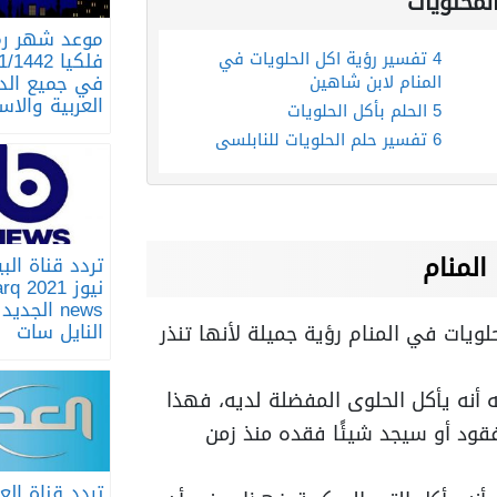
لمحتويات
موعد شهر ر
4
تفسير رؤية اكل الحلويات في
فلكيا 1442
في جميع الد
المنام لابن شاهين
العربية والاس
5
الحلم بأكل الحلويات
6
تفسير حلم الحلويات للنابلسي
المنام
تردد قناة البي
نيوز 021
news الجدي
النايل سات
لويات في المنام رؤية جميلة لأنها تنذر
أنه يأكل الحلوى المفضلة لديه، فهذا
قود أو سيجد شيئًا فقده منذ زمن
تردد قناة الع