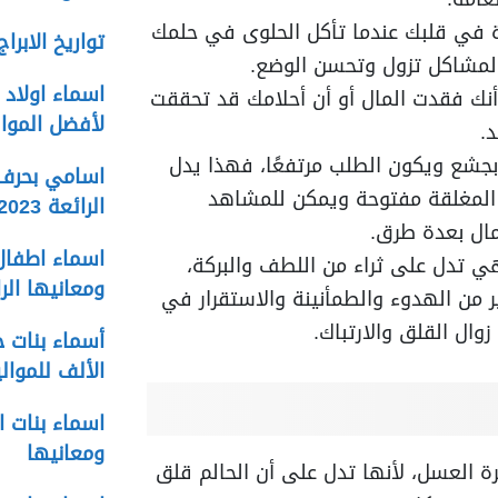
ة في قلبك عندما تأكل الحلوى في حلمك
تواريخ الابراج ا
لمشاكل تزول وتحسن الوضع.
أنك فقدت المال أو أن أحلامك قد تحققت
لأفضل الموال
.
 بجشع ويكون الطلب مرتفعًا، فهذا يدل
اسامي بحرف د
 المغلقة مفتوحة ويمكن للمشاهد
الرائعة 2023
مال بعدة طرق.
ي تدل على ثراء من اللطف والبركة،
ومعانيها الر
ر من الهدوء والطمأنينة والاستقرار في
زوال القلق والارتباك.
أسماء بنات ح
الألف للمواليد
ومعانيها
رة العسل، لأنها تدل على أن الحالم قلق