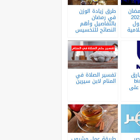
مضان
طرق زيادة الوزن
2021/
في رمضان
ول
بالتفاصيل وأهم
لامية
النصائح للتخسيس
ارق
تفسير الصلاة في
2 biarq
المنام لابن سيرين
د على
صر
طريقة عمل مشروب