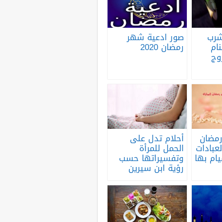
شرب
صور ادعية شهر
ام
رمضان 2020
وج
مضان
أحلام تدل على
عبادات
الحمل للمرأة
يام بها
وتفسيراتها حسب
رؤية ابن سيرين