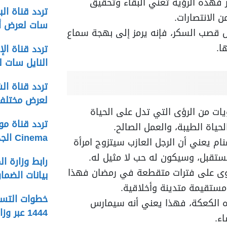
فهذه الرؤية تعني البقاء وتحقيق
 الانتصارات.
سات لعرض أخ
كل قصب السكر، فإنه يرمز إلى بهجة سماع
ا.
النايل سات ل
لعرض مختلف 
يات من الرؤى التي تدل على الحياة
لحياة الطيبة، والعمل الصالح.
Cinema الجديد على النايل سات
نام يعني أن الرجل العازب سيتزوج امرأة
تقبل، وسيكون له حب لا مثيل له.
لحلوى على فترات متقطعة في رمضان فهذا
بيانات الضما
مستقيمة متدينة وأخلاقية.
خطوات التسج
ه الكعكة، فهذا يعني أنه سيمارس
1444 عبر وزارة التنمية الاجتماعية
ء.