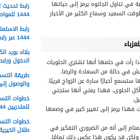
بة في تناول الجاتوه يرمز إلى حياتها
رابط تحديث ا
وقت السعيد وسماع الكثير من الأخبار
1444 للمواطنين المستحقين
رابط الاستعلا
1444 عبر رابط المؤسسة العامة للتأمينات
عزباء
الدخول ورابط
إذا رأت في حلمها أنها تشتري الحلويات
ش في حالة من السعادة والرضا.
 ستسمع أخبارًا سارة عن الزواج قريبًا.
والوصول إلى 
أكل الحلوى، فهذا يعني أنها ستجني
خطوات التسج
ل.
للمتدربين 1444 والاستعلام عن الدرجات
ات فهذا يرمز إلى تغيير كبير في وضعها
خطوات التسج
منام إلى أنه من الضروري التفكير في
طلال الخيرية 444
ولكن قد يكون هذا عكس ذلك تمامًا.