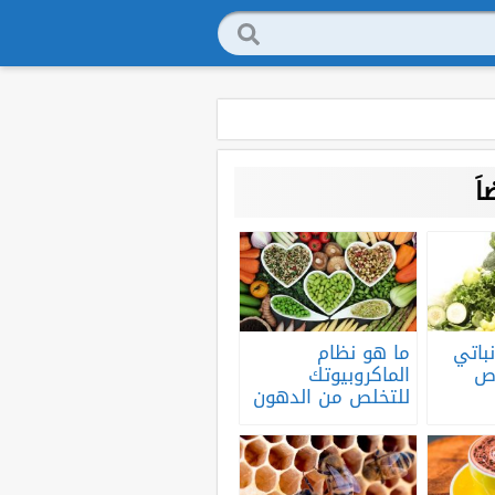
َ
باتي
ما هو نظام
اص
الماكروبيوتك
للتخلص من الدهون