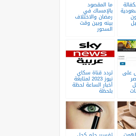
فالة
ما المقصود
لسعودية
بالإمساك في
ون
رمضان والاختلاف
ل
بينه وبين وقت
السحور
ل على
تردد قناة سكاي
ر
نيوز 2023 لمتابعة
يل
أخبار الساعة لحظة
ات
بلحظة
لهوت
تفسير حلم كحل