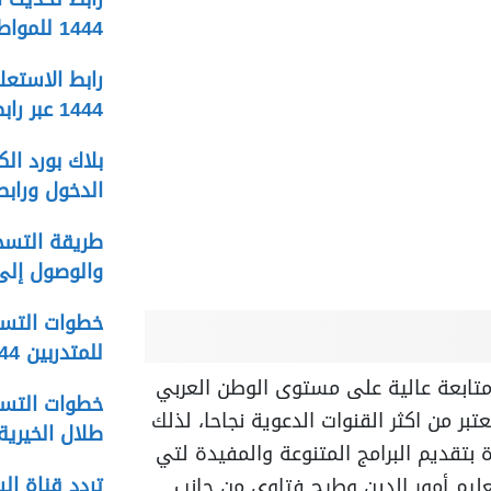
1444 للمواطنين المستحقين
رابط الاستعلا
1444 عبر رابط المؤسسة العامة للتأمينات
الدخول ورابط
والوصول إلى 
خطوات التسج
للمتدربين 1444 والاستعلام عن الدرجات
متابعة عالية على مستوى الوطن العربي
خطوات التسج
ر من اكثر القنوات الدعوية نجاحا، لذلك
طلال الخيرية 444
بتقديم البرامج المتنوعة والمفيدة لتي
عليم أمور الدين وطرح فتاوى من جانب