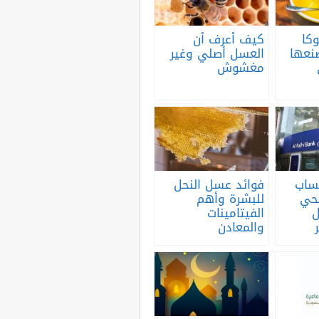
كا
كيف أعرف أن
نعها
العسل أصلي وغير
مغشوش
ساب
فوائد عسل النحل
جحي
للبشرة وأهم
ل
الفيتامينات
والمعادن