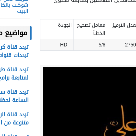
مشاهدين المهتمين بمتابعة محتوى
شوكلت بالكا
البيت
دل الترميز
معامل تصحيح
الجودة
مواضيع م
الخطـأ
HD
5/6
2750
ترددات قنوات
لمتابعة برام
الساعة لحظة
متنوعة من ال