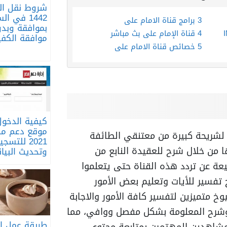
شروط نقل الك
1442 في ا
3
برامج قناة الامام علي
بموافقة وبد
IMAM
4
قناة الإمام علي بث مباشر
موافقة الكفي
5
خصائص قناة الامام علي
كيفية الدخو
موقع دعم مص
 لشريحة كبيرة من معتنقي الطائفة
2021 للتسج
من خلال شرح للعقيدة النابع من
وتحديث البيان
يعة عن تردد هذه القناة حتى يتعلموا
تفسير للأيات وتعليم بعض الأمور
وخ متميزين لتفسير كافة الأمور والاجابة
شرح المعلومة بشكل مفصل ووافي، مما
طريقة عمل ا