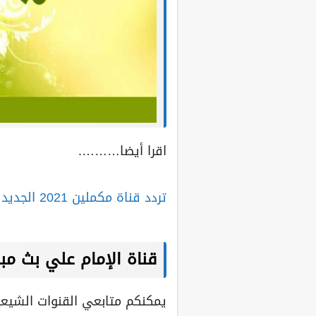
اقرا أيضا……….
تردد قناة مكملين 2021 الجديد على النايل سات وعرب سات
قناة الإمام علي بث مب
يمكنكم متابعي القنوات الشيعي