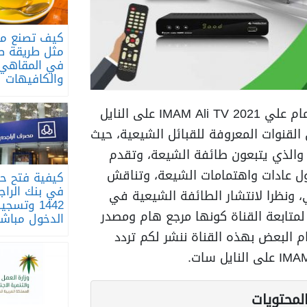
كيف تصنع مو
مثل طريقة ص
في المقاهي
والكافيهات
يبحث الكثيرين عن تردد قناة الامام علي 2021 IMAM Ali TV على النايل
لقنوات المعروفة للقبائل الشيعية، حيث
والذي يتبعون طائفة الشيعة، وتقدم
ناول عادات واهتمامات الشيعة، وتناقش
كيفية فتح ح
في بنك الرا
، ونظرا لانتشار الطائفة الشيعية في
1442 وتسجي
متابعة القناة كونها مرجع هام ومصدر
الدخول مباشر
 البعض بهذه القناة ننشر لكم تردد
لمحتويات