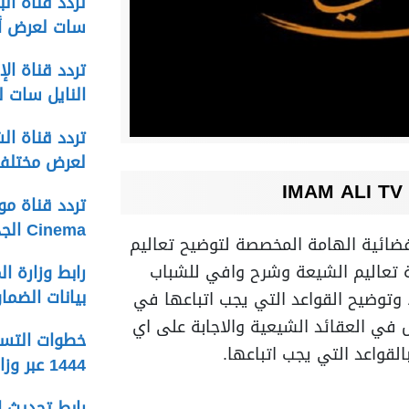
سات لعرض أخ
النايل سات ل
لعرض مختلف 
I
Cinema الجديد على النايل سات
لفضائية الهامة المخصصة لتوضيح تعاليم
ة تعاليم الشيعة وشرح وافي للشباب
بيانات الضما
وتوضيح القواعد التي يجب اتباعها في
 في العقائد الشيعية والاجابة على اي
خطوات التسج
القواعد التي يجب اتباعها.
1444 عبر وزارة التنمية الاجتماعية
رابط تحديث ا