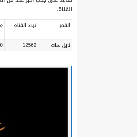
ساعد على جذب أكبر عدد من ال
القناة.
القمر
تردد القناة
مع
نايل سات
12562
0