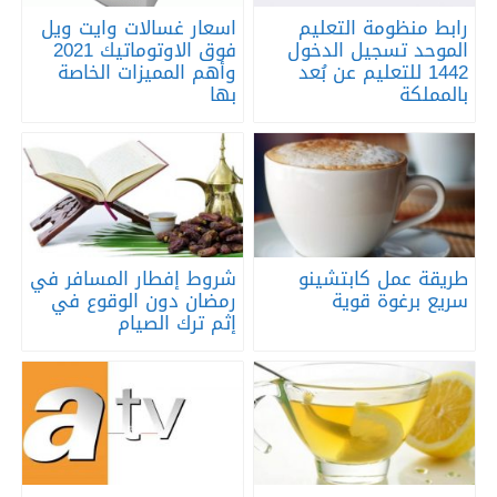
رابط منظومة التعليم
اسعار غسالات وايت ويل
الموحد تسجيل الدخول
فوق الاوتوماتيك 2021
1442 للتعليم عن بُعد
وأهم المميزات الخاصة
بالمملكة
بها
طريقة عمل كابتشينو
شروط إفطار المسافر في
سريع برغوة قوية
رمضان دون الوقوع في
إثم ترك الصيام