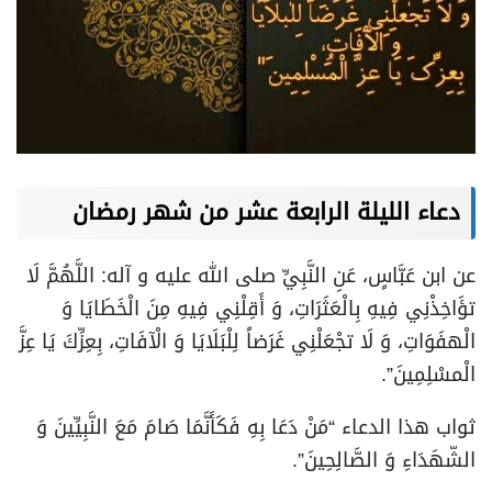
دعاء الليلة الرابعة عشر من شهر رمضان
عن ابن عَبَّاسٍ، عَنِ النَّبِيِّ صلى الله عليه و آله: اللَّهُمَّ لَا
تؤَاخِذْنِي فِيهِ بِالْعَثَرَاتِ، وَ أَقِلْنِي فِيهِ مِنَ الْخَطَايَا وَ
الْهفَوَاتِ، وَ لَا تجْعَلْنِي غَرَضاً لِلْبَلَايَا وَ الْآفَاتِ، بِعِزِّكَ يَا عِزَّ
الْمسْلِمِينَ”.
ثواب هذا الدعاء “مَنْ دَعَا بِهِ فَكَأَنَّمَا صَامَ مَعَ النَّبِيِّينَ وَ
الشّهَدَاءِ وَ الصَّالِحِينَ”.