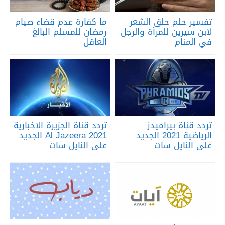
تفسير حلم حلق الشعر
ما كفارة عدم قضاء صيام
لابن سيرين للمرأة والرجل
رمضان للمسلم البالغ
في المنام
العاقل
تردد قناة بيراميدز
تردد قناة الجزيرة الاخبارية
الرياضية 2021 الجديد
2021 Al Jazeera الجديد
على النايل سات
على النايل سات