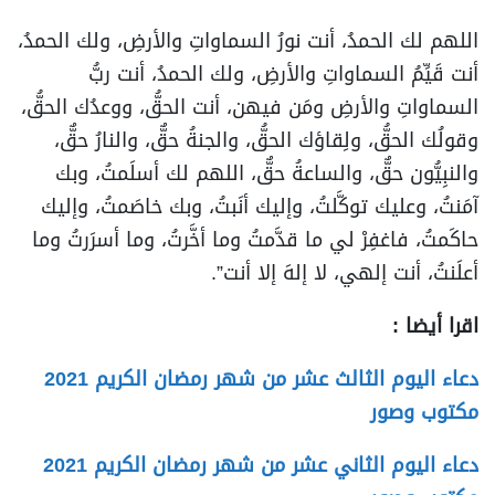
اللهم لك الحمدُ، أنت نورُ السماواتِ والأرضِ، ولك الحمدُ،
أنت قَيِّمُ السماواتِ والأرضِ، ولك الحمدُ، أنت ربُّ
السماواتِ والأرضِ ومَن فيهن، أنت الحقُّ، ووعدُك الحقُّ،
وقولُك الحقُّ، ولِقاؤك الحقُّ، والجنةُ حقٌّ، والنارُ حقٌّ،
والنبِيُّون حقٌّ، والساعةُ حقٌّ، اللهم لك أسلَمتُ، وبك
آمَنتُ، وعليك توكَّلتُ، وإليك أنَبتُ، وبك خاصَمتُ، وإليك
حاكَمتُ، فاغفِرْ لي ما قدَّمتُ وما أخَّرتُ، وما أسرَرتُ وما
أعلَنتُ، أنت إلهي، لا إلهَ إلا أنت”.
اقرا أيضا :
دعاء اليوم الثالث عشر من شهر رمضان الكريم 2021
مكتوب وصور
دعاء اليوم الثاني عشر من شهر رمضان الكريم 2021