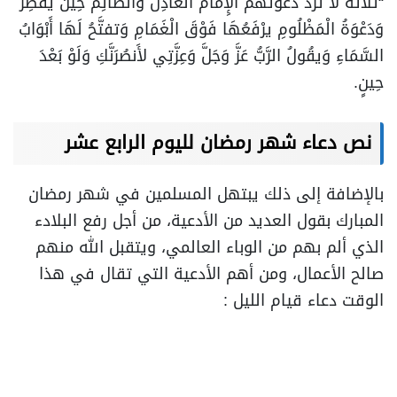
“ثلاثة لا ترَدُّ دَعْوَتُهُمْ الإِمَامُ الْعَادِلُ وَالصَّائِمُ حِينَ يفْطِرُ
وَدَعْوَةُ الْمَظْلُومِ يرْفَعُهَا فَوْقَ الْغَمَامِ وَتفتَّحُ لَهَا أَبْوَابُ
السَّمَاءِ وَيقُولُ الرَّبُّ عَزَّ وَجَلَّ وَعِزَّتِي لأَنصُرَنَّكِ وَلَوْ بَعْدَ
حِينٍ.
نص دعاء شهر رمضان لليوم الرابع عشر
بالإضافة إلى ذلك يبتهل المسلمين في شهر رمضان
المبارك بقول العديد من الأدعية، من أجل رفع البلادء
الذي ألم بهم من الوباء العالمي، ويتقبل الله منهم
صالح الأعمال، ومن أهم الأدعية التي تقال في هذا
الوقت دعاء قيام الليل :