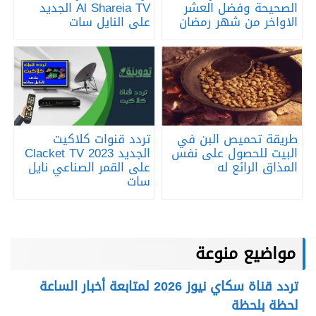
الصحيحة وفضل العشر
Al Shareia TV الجديد
الاواخر من شهر رمضان
على النايل سات
طريقة تحميص البن في
تردد قنوات كلاكيت
البيت للحصول على نفس
الجديد 2023 Clacket TV
المذاق الرائع له
على القمر الصناعي نايل
سات
مواضيع منوعة
تردد قناة سكاي نيوز 2026 لمتابعة أخبار الساعة
لحظة بلحظة