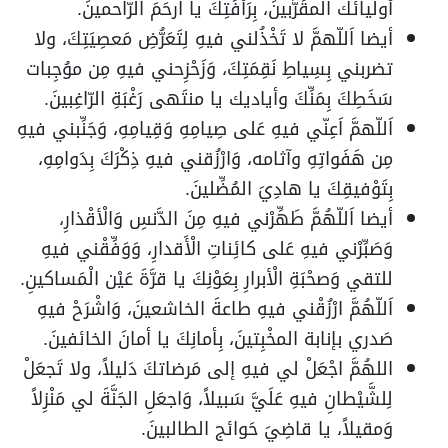
أوليائك المقَرَّبينَ، بِرَأفَتِكَ يا اَرحَمَ الرّاحمينَ.
أيضا اَللّهمَّ لا تَخْذُلني فيهِ لِتَعَرُّضِ مَعصِيَتِكَ، ولا
تضربني بِسِياطِ نَقِمَتِكَ، وَزَحْزِحني فيهِ مِن موُجِبات
سَخَطِكَ بِمَنِّكَ وأياديك يا منتَهى رَغْبَةِ الرّاغِبينَ.
اَللّهمَّ اَعِنّي فيهِ عَلى صِيامِهِ وَقِيامِهِ، وَجَنِّبني فيهِ
مِن هَفَواتِهِ وآثامه، وَارْزُقني فيهِ ذِكْرَكَ بِدَوامِهِ،
بِتَوْفيقِكَ يا هادِيَ المُضِّلينَ.
أيضا اَللّهُمَّ طَهِّرْني فيهِ مِنَ الدَّنسِ وَالْأقْذارِ،
وَصَبِّرْني فيهِ عَلى كائِناتِ الْأَقدارِ، وَوَفِّقْني فيهِ
للتقي وَصحْبَةِ الْأبرارِ بِعَوْنِكَ يا قرَّةَ عَيْن الْمَساكينِ.
اَللّهُمَّ ارْزُقْني فيهِ طاعةَ الخاشعينَ، وَاشْرَحْ فيهِ
صَدري بإنابة المخْبِتينَ، بِأمانِكَ يا أمانَ الخائفينَ.
اللهُمَّ اجْعَلْ لي فيهِ إلى مَرضاتكَ دَليلاً، ولا تَجعَلْ
لِلشَّيْطانِ فيهِ عَلَيَّ سَبيلاً، وَاجعَلِ الجَنَّةَ لي مَنْزِلاً
وَمقيلاً، يا قاضِيَ حَوائج الطالبينَ.