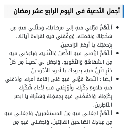
أجمل الأدعية فى اليوم الرابع عشر رمضان
اَللّهُمَّ قرِّبْني فيهِ إلى مَرضاتِكَ، وَجنِّبْني فيهِ مِن
سَخَطِكَ ونقمتك، وَوفِّقني فيهِ لقراءة آياتك،
بِرَحمَتِكَ يا أرحَمَ الرّاحمينَ.
اَللّهُمَّ ارْزُقني فيهِ الذِّهنَ وَالتَّنْبيهِ، وَباعِدْني فيهِ
مِنَ السَّفاهَةِ وَالتَّمْويهِ، وَاجعَل لي نَصيباً مِن كلِّ
خَيْرٍ تنْزِلُ فيهِ، بِجودِكَ يا أجود الأجْوَدينَ.
أيضا : اَللّهمَّ قوِّني فيهِ عَلى إقامة أمرك، وأذقني
فيهِ حَلاوَةِ ذِكْرِكَ، وَأوْزِعْني فيهِ لِأداءِ شُكْرِكَ
بِكَرَمِكَ، وَاحْفَظْني فيهِ بِحِفظِكَ وَسَتْرِكَ يا أبصر
النّاظِرينَ.
اَللّهُمَّ اجعَلني فيهِ مِنَ المستَغْفِرينَ، وَاجعَلني فيهِ
مِن عِبادِكَ الصّالحينَ القانِتينَ، وَاجعَلني فيهِ مِن