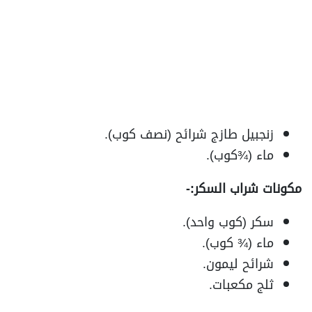
زنجبيل طازج شرائح (نصف كوب).
ماء (¾كوب).
مكونات شراب السكر:-
سكر (كوب واحد).
ماء (¾ كوب).
شرائح ليمون.
ثلج مكعبات.