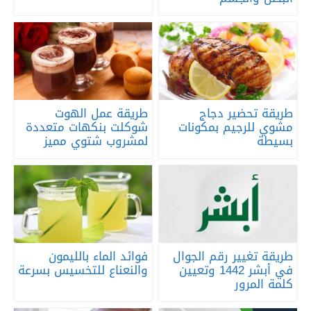
طريقة تحضير دجاج
طريقة عمل الهوت
مشوي للرجيم بمكونات
شوكلت بنكهات متعددة
بسيطة
لمشروب شتوي مميز
طريقة تغيير رقم الجوال
فوائد الماء بالليمون
في أبشر 1442 وتعيين
والنعناع للتخسيس بسرعة
كلمة المرور