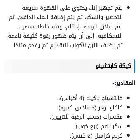
يتم تجهيز إناء يحتوي على القهوة سريعة
التحضير والسكر، ثم يتم إضافة الماء الدافئ، ثم
يتم إغلاق الوعاء بإحكام، ويتم خلطه بمضرب
النسكافيه، إلى أن يتم ظهور رغوة كثيفة ناعمة،
ثم يضاف اللبن لأكواب التقديم ثم يقدم مثلجًا.
كيكة كابتشينو
المقادير:-
كابتشينو باكيت (4 أكياس).
كاكاو بودر (3 ملاعق كبيرة).
مكسرات (حسب الرغبة للتزيين).
سكر ناعم (ربع كوب).
كريم كراميل (2 كيس).