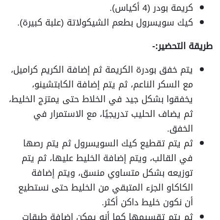
كريمة بودر (4 أكياس).
كيك سويسرول بطعم الشيكولاتة (علبة كبيرة).
طريقة التحضير:-
يتم خفق بودرة الكريمة ثم إضافة الكريم كراميل،
مع السكر الناعم، ثم يتم إضافة الكابتشينو،
يخفقوا بشكل جيد في الخلاط حتى يمتزج الخليط،
ثم يضاف الحليب تدريجيًا، مع الاستمرار في
الخفق.
ثم يتم تقطيع كيك السويسرول ثم يتم رصها
في القالب، ويتم إضافة الخليط عليها، ثم يتم
توزيعه بشكل متساوي منسق، ويتم إضافة
الكاكاو الجزء المتبقي من الخليط حتى نستطيع
أن نكون خليط داكن أكثر.
ثم يتم تقسيمها كما أنه يمكن إضافة طبقات