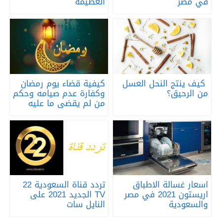
في مصر
العظيمة
كيف ينتج النحل العسل
كيفية قضاء يوم رمضان
من الرحيق؟
وكفارة عدم صيامه وحكم
من لم يقضى ما عليه
اسعار غسالة الاطباق
تردد قناة السعودية 22
اريستون 2021 في مصر
TV الجديد 2021 على
والسعودية
النايل سات